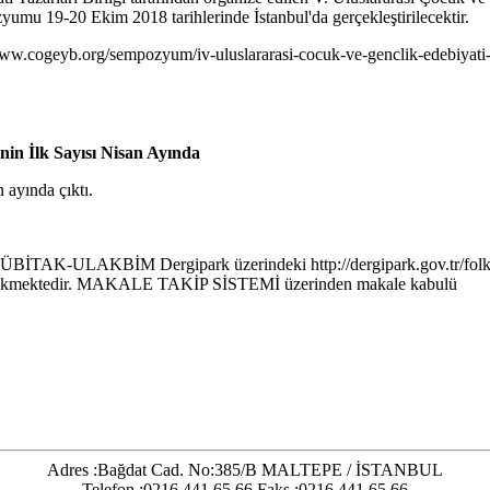
umu 19-20 Ekim 2018 tarihlerinde İstanbul'da gerçekleştirilecektir.
//www.cogeyb.org/sempozyum/iv-uluslararasi-cocuk-ve-genclik-edebiyati
nin İlk Sayısı Nisan Ayında
 ayında çıktı.
ı TÜBİTAK-ULAKBİM Dergipark üzerindeki http://dergipark.gov.tr/folk
erekmektedir. MAKALE TAKİP SİSTEMİ üzerinden makale kabulü
Adres :Bağdat Cad. No:385/B MALTEPE / İSTANBUL
Telefon :0216 441 65 66 Faks :0216 441 65 66