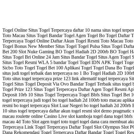
Togel Online Situs Togel Terpercaya daftar 10 nama situs togel terpe
Toto Macau Situs Togel Bandar Togel Agen Togel Bo Togel Daftar To
Terpercaya Togel Online Daftar Akun Togel Resmi Toto Macau Toto T
Togel Bonus New Member Situs Togel Togel Pulsa Situs Togel Daftar
Bet 200 Slot Nuke Gaming BO Togel Hadiah 2D 200rb BO Togel Had
Situs Togel Bri Online 24 Jam Situs Bandar Togel Situs Agen Togel 
Situs Togel Resmi WLA 5 bandar Togel Togel IDN APK Togel Togel 
Sicbo Toto Togel Togel Bet 100 Aplikasi Togel Togel Dana Bo Togel T
situs judi togel terbaik dan terpercaya no 1 Bo Togel Hadiah 2D 100r
Toto situs togel terpercaya prize 123 link alternatif togel terperca
Togel Situs Togel Deposit Via Ovo Bandar Togel Terbaik situs togel 
Togel Prize 123 Situs Togel Terpercaya Daftar Agen Togel Resmi A
Deposit 10rb 10 Situs Togel Terpercaya Togel Bbfs Situs Togel Bet 100 
togel terpercaya judi togel bo togel hadiah 2d 100rb toto macau aplika
resmi bo togel terpercaya Slot Luar Negeri bo togel hadiah 2d 200rb B
10 situs togel terpercaya daftar akun togel resmi slot demo pragmatic
macau roulette online Casino Live slot kamboja togel dana togel bbfs 1
macau 4d Toto Slot agen togel toto togel togel dana cara membuat akun
Terpercaya Link Togel Terpercaya Daftar Togel Slot Olympus Slot 
Dana Rekomendasi Togel Terpercaya Daftar Bandar Togel Togel Resm