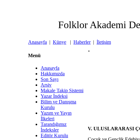
Folklor Akademi De
Anasayfa
|
Künye
|
Haberler
|
İletişim
Menü
Anasayfa
Hakkımızda
Son Sayı
Arşiv
Makale Takip Sistemi
Yazar İndeksi
Bilim ve Danışma
Kurulu
Yazım ve Yayın
İlkeleri
Tarandığımız
V. ULUSLARARASI 
İndeksler
Editör Kurulu
Çocuk ve Gençlik Edebiyatı