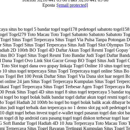
Eposta :
[email protected]
rcaya situs bo togel 5 bandar togel togel178 pedetogel sabatoto togel
gel Togel279 Toto Macau Toto Togel Sabatoto Sabatoto Sabatoto Toge
ogel Situs Togel Terpercaya Situs Togel Via Pulsa Tanpa Potongan D
 Situs Togel Situs Togel Terpercaya Situs Judi Togel Slot Olympus T
iah 2D 100rb BO Togel 4D Daftar Akun Togel Resmi Togel Gopay To
Situs BO Togel Situs Togel Resmi Toto Bandar Judi Togel Daftar Banda
Dana Togel Ovo Link Slot Gacor Group BO Togel Situs Judi Togel On
oto Slot togel dana ovo gopay linkaja Togel Online 10 situs togel ter
b 10 situs togel terpercaya Situs Togel Terpercaya togel online Situs
ya Situs Togel Bet 100 Perak Daftar Situs Togel Via Dana slot luar neg
bri online 24 jam Situs Togel Terpercaya Kumpulan Situs Togel Terperc
plikasi Togel Terpercaya Situs Togel Terbesar Agen Togel Terpercay
Perak Situs Togel 4D situs togel 8 situs togel terpercaya 5 bandar toge
si togel bo togel bolak balik bandar togel daftar akun togel resmi toge
o Togel Hadiah 2d 100rb bo togel bo togel bolak balik acak dibayar bo 
 situs judi togel terbaik dan terpercaya no 1 demo slot pg soft pedetoge
0 digit togel bebas invest togel e-wallet togel pasaran togel dan slot b
 togel di hp android cara pasang togel togel diskon terbesar togel luar
PG Soft Bandar Togel Hadiah 4D 10 Juta Terpercaya Toto Macau Toto 
i Terpercaya Situs Togel Bayaran Tertinggi Kumpulan Situs Togel Te