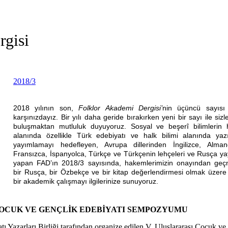
rgisi
2018/3
2018 yılının son,
Folklor Akademi Dergisi’
nin üçüncü sayısı 
karşınızdayız. Bir yılı daha geride bırakırken yeni bir sayı ile sizle
buluşmaktan mutluluk duyuyoruz. Sosyal ve beşerî bilimlerin 
alanında özellikle Türk edebiyatı ve halk bilimi alanında yazı
yayımlamayı hedefleyen, Avrupa dillerinden İngilizce, Alman
Fransızca, İspanyolca, Türkçe ve Türkçenin lehçeleri ve Rusça ya
yapan FAD’ın 2018/3 sayısında, hakemlerimizin onayından geç
bir Rusça, bir Özbekçe ve bir kitap değerlendirmesi olmak üzere
bir akademik çalışmayı ilgilerinize sunuyoruz.
ÇOCUK VE GENÇLİK EDEBİYATI SEMPOZYUMU
 Yazarları Birliği tarafından organize edilen V. Uluslararası Çocuk ve