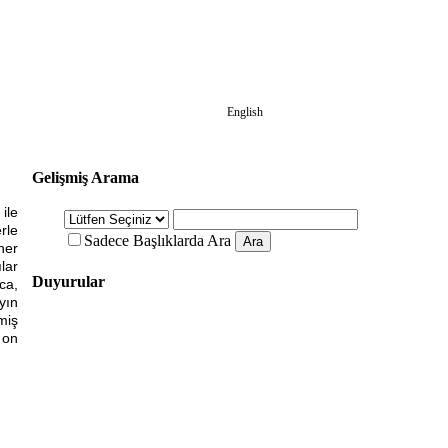
English
Gelişmiş Arama
ile
rle
Sadece Başlıklarda Ara
her
lar
Duyurular
ca,
yın
miş
 on