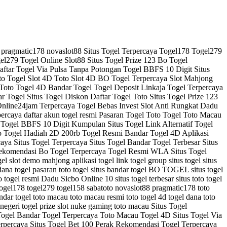
158 pragmatic178 novaslot88 Situs Togel Terpercaya Togel178 Togel279
l279 Togel Online Slot88 Situs Togel Prize 123 Bo Togel
aftar Togel Via Pulsa Tanpa Potongan Togel BBFS 10 Digit Situs
oto Togel Slot 4D Toto Slot 4D BO Togel Terpercaya Slot Mahjong
to Togel 4D Bandar Togel Togel Deposit Linkaja Togel Terpercaya
r Togel Situs Togel Diskon Daftar Togel Toto Situs Togel Prize 123
line24jam Terpercaya Togel Bebas Invest Slot Anti Rungkat Dadu
percaya daftar akun togel resmi Pasaran Togel Toto Togel Toto Macau
 Bo Togel BBFS 10 Digit Kumpulan Situs Togel Link Alternatif Togel
eri Bo Togel Hadiah 2D 200rb Togel Resmi Bandar Togel 4D Aplikasi
aya Situs Togel Terpercaya Situs Togel Bandar Togel Terbesar Situs
a Rekomendasi Bo Togel Terpercaya Togel Resmi WLA Situs Togel
l slot demo mahjong aplikasi togel link togel group situs togel situs
l dana togel pasaran toto togel situs bandar togel BO TOGEL situs togel
togel resmi Dadu Sicbo Online 10 situs togel terbesar situs toto togel
l togel178 togel279 togel158 sabatoto novaslot88 pragmatic178 toto
andar togel toto macau toto macau resmi toto togel 4d togel dana toto
 negeri togel prize slot nuke gaming toto macau Situs Togel
Togel Bandar Togel Terpercaya Toto Macau Togel 4D Situs Togel Via
rpercaya Situs Togel Bet 100 Perak Rekomendasi Togel Terpercaya