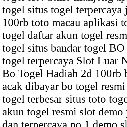
togel situs togel terpercaya
100rb toto macau aplikasi t
togel daftar akun togel resm
togel situs bandar togel B
togel terpercaya Slot Luar 
Bo Togel Hadiah 2d 100rb b
acak dibayar bo togel resmi
togel terbesar situs toto tog
akun togel resmi slot demo p
dan terpercaya no 1 demo sl