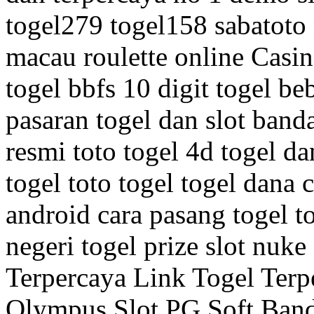
togel279 togel158 sabatoto
macau roulette online Casin
togel bbfs 10 digit togel beb
pasaran togel dan slot band
resmi toto togel 4d togel d
togel toto togel togel dana
android cara pasang togel to
negeri togel prize slot nuk
Terpercaya Link Togel Terp
Olympus Slot PG Soft Band