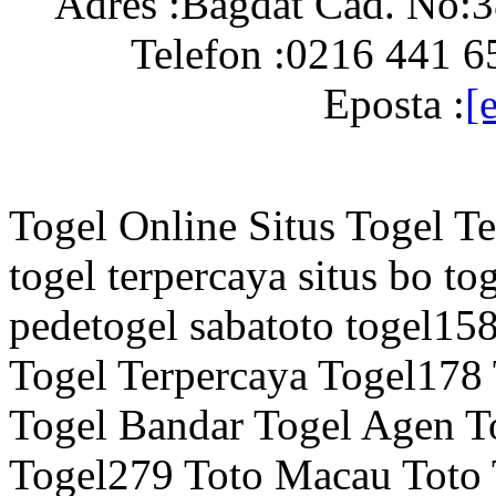
Adres :Bağdat Cad. N
Telefon :0216 441 6
Eposta :
[
Togel Online Situs Togel Te
togel terpercaya situs bo to
pedetogel sabatoto togel15
Togel Terpercaya Togel178
Togel Bandar Togel Agen To
Togel279 Toto Macau Toto 