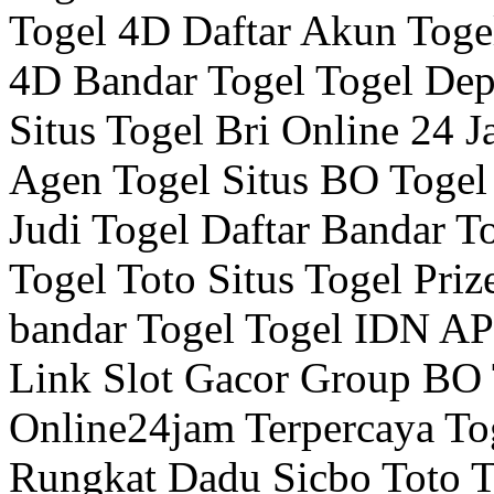
Togel 4D Daftar Akun Toge
4D Bandar Togel Togel Depo
Situs Togel Bri Online 24 J
Agen Togel Situs BO Togel
Judi Togel Daftar Bandar T
Togel Toto Situs Togel Pri
bandar Togel Togel IDN AP
Link Slot Gacor Group BO T
Online24jam Terpercaya Tog
Rungkat Dadu Sicbo Toto T