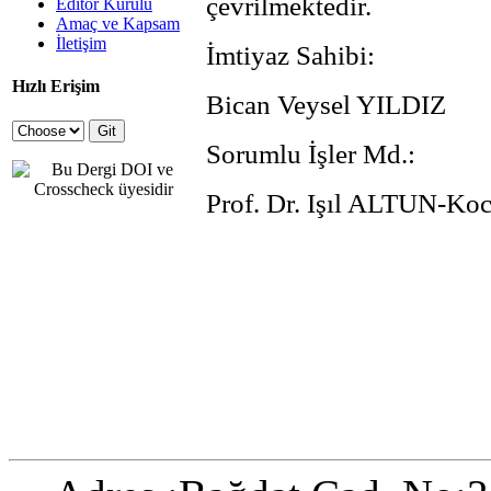
çevrilmektedir.
Editör Kurulu
Amaç ve Kapsam
İletişim
İmtiyaz Sahibi:
Hızlı Erişim
Bican Veysel YILDIZ
Sorumlu İşler Md.:
Prof. Dr. Işıl ALTUN-Koca